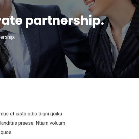
vate partnership.
ership.
mus et iusto odio digni goiku
anditiis praese. Ntium voluum
 quos.