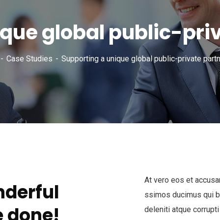
que global public-pri
Case Studies
Supporting a unique global public-private partn
At vero eos et accusa
derful
ssimos ducimus qui bl
 done!
deleniti atque corrupti