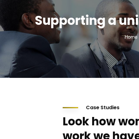
Supporting a uni
Home
Case Studies
Look how won
work we have