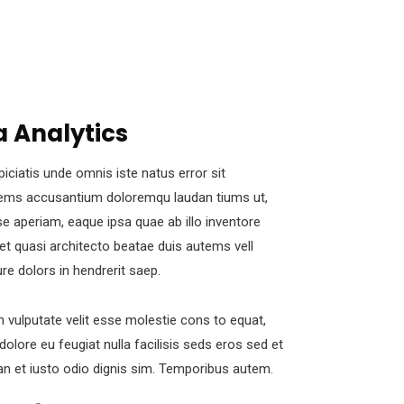
 Analytics
piciatis unde omnis iste natus error sit
ems accusantium doloremqu laudan tiums ut,
e aperiam, eaque ipsa quae ab illo inventore
s et quasi architecto beatae duis autems vell
ure dolors in hendrerit saep.
in vulputate velit esse molestie cons to equat,
 dolore eu feugiat nulla facilisis seds eros sed et
 et iusto odio dignis sim. Temporibus autem.