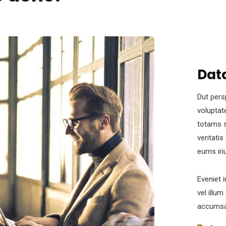
Data
Dut pers
voluptat
totams s
veritati
eums iri
Eveniet 
vel illum
accumsan